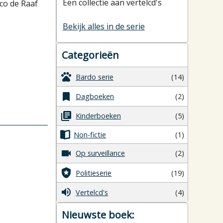
Een collectie aan vertelcd's
co de Raaf
Bekijk alles in de serie
Categorieën
Bardo serie
(14)
Dagboeken
(2)
Kinderboeken
(5)
Non-fictie
(1)
Op surveillance
(2)
Politieserie
(19)
Vertelcd's
(4)
Nieuwste boek: