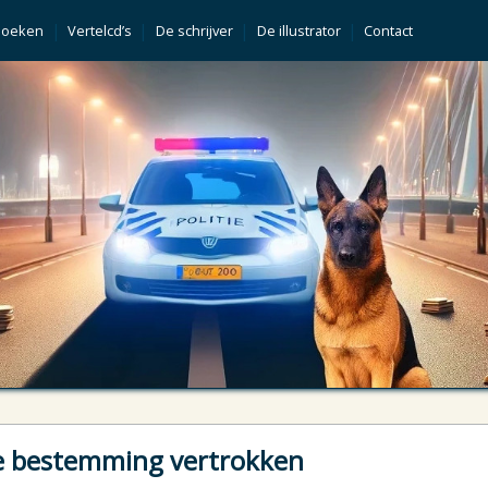
|
|
|
|
Boeken
Vertelcd’s
De schrijver
De illustrator
Contact
 bestemming vertrokken