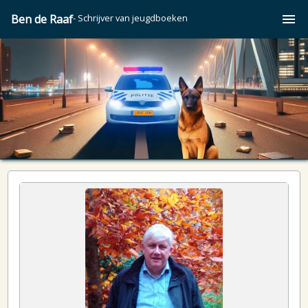
Ben de Raaf
- Schrijver van jeugdboeken