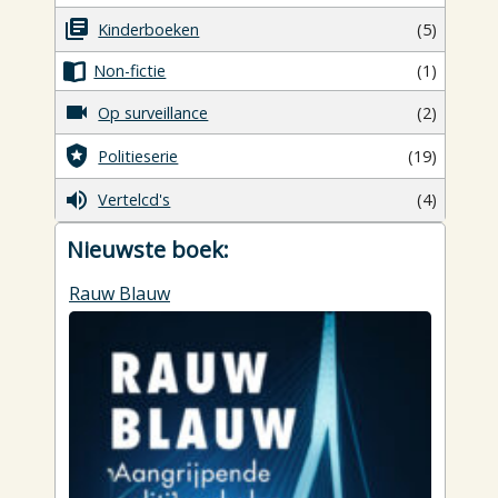
Kinderboeken
(5)
Non-fictie
(1)
Op surveillance
(2)
Politieserie
(19)
Vertelcd's
(4)
Nieuwste boek:
Rauw Blauw