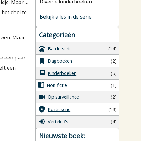
Diverse kinderboeken
ldje. Maar …
 het doel te
Bekijk alles in de serie
Categorieën
huwen. Maar
Bardo serie
(14)
ze een paar
Dagboeken
(2)
eft een
Kinderboeken
(5)
Non-fictie
(1)
Op surveillance
(2)
Politieserie
(19)
Vertelcd's
(4)
Nieuwste boek: