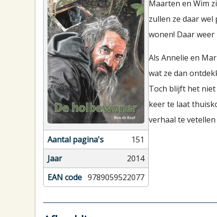
Maarten en Wim zij
zullen ze daar wel 
wonen! Daar weer B
Als Annelie en Mar
wat ze dan ontde
Toch blijft het ni
keer te laat thuis
verhaal te vetellen
Aantal pagina's
151
Jaar
2014
EAN code
9789059522077