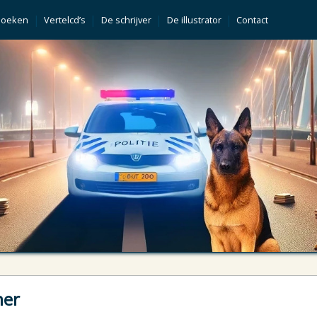
|
|
|
|
Boeken
Vertelcd’s
De schrijver
De illustrator
Contact
ner