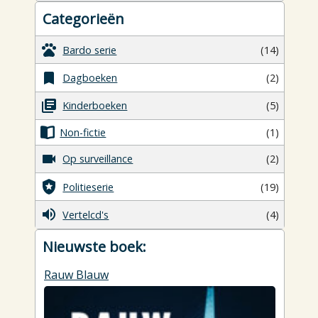
Categorieën
Bardo serie
(14)
Dagboeken
(2)
Kinderboeken
(5)
Non-fictie
(1)
Op surveillance
(2)
Politieserie
(19)
Vertelcd's
(4)
Nieuwste boek:
Rauw Blauw